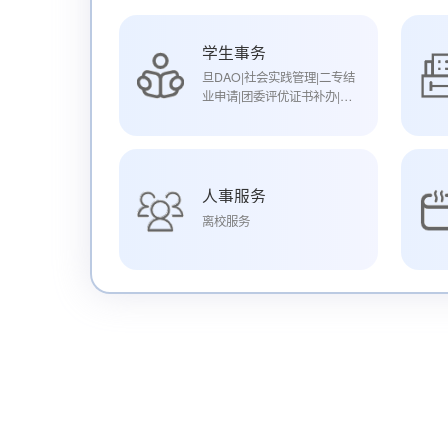
学生事务
旦DAO|社会实践管理|二专结
业申请|团委评优证书补办|学
生宿舍入住申请|本科生家庭
经济困难学生申请|本科生助
力成长计划添翼计划申请|本
科生奖学金|本科生学生基本
信息管理|学生应急困难补助
人事服务
申请|毕业去向登记|留学生护
离校服务
照信息维护|研究生奖学金|离
校服务