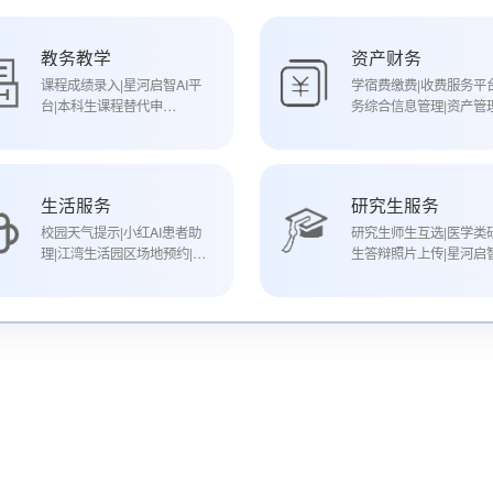
教务教学
资产财务
课程成绩录入|星河启智AI平
学宿费缴费|收费服务平台
台|本科生课程替代申
务综合信息管理|资产管
请|eLearning新版|家长-监护
人信息维护|电子证明文件服
务|本科生实验室管理系统|第
二课堂劳动实践活动登记认证
生活服务
研究生服务
系统
校园天气提示|小红AI患者助
研究生师生互选|医学类
理|江湾生活园区场地预约|大
生答辩照片上传|星河启智
英部语言学习中心预约|校园
平台|家庭经济困难学生
医食住行快通道|体育场馆个
帮困基金申请|就业推荐
人预约|旦DAO|东航折扣机票
作|研究生中文成绩单打印
预订(旧)|一卡通信息查询|一
究生助管助教|研究生医
卡通服务|东航折扣机票预订|
险投保情况查询|研究生
五月评优|代办毕业生《户口
证明材料申请|研究生团
迁移证》信息登记|医科馆空
息系统（学生端）|研究
间预约系统|十月评优（个
家助学贷款|研究生培养
人）|十月评优（集体）|团体
查询|研究生学位申请|研
订餐报备申请|图书馆座位预
学位论文答辩管理|研究
约|学生宿舍退宿申请|宿舍电
位论文评阅管理|研究生