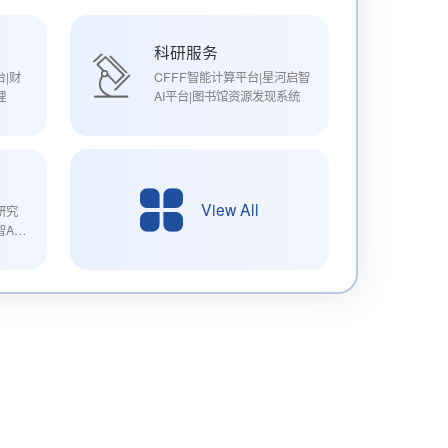
科研服务
|财
CFFF智能计算平台|星河启智
理
AI平台|图书馆资源发现系统
View All
研究
AI
医疗
表制
|研
疗保
各类
学信
生国
方案
究生
生学
学籍