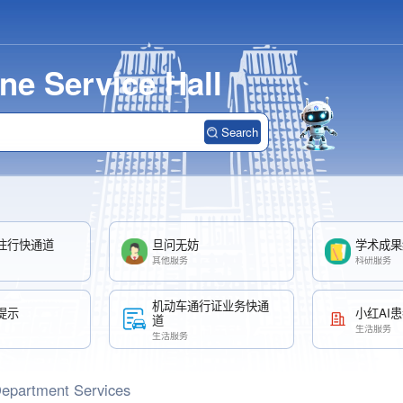
ne Service Hall
Search
住行快通道
旦问无妨
学术成果
其他服务
科研服务
机动车通行证业务快通
提示
小红AI
道
生活服务
生活服务
epartment Services